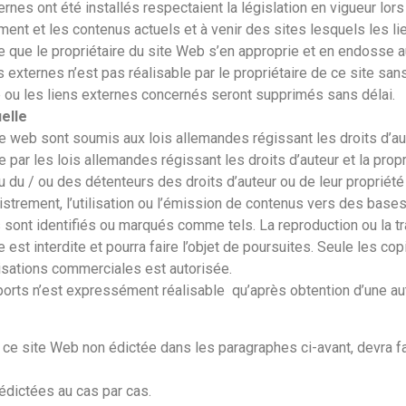
rnes ont été installés respectaient la législation en vigueur lors d
ment et les contenus actuels et à venir des sites lesquels les l
e que le propriétaire du site Web s’en approprie et en endosse 
 externes n’est pas réalisable par le propriétaire de ce site sa
 le ou les liens externes concernés seront supprimés sans délai.
uelle
te web sont soumis aux lois allemandes régissant les droits d’aut
 par les lois allemandes régissant les droits d’auteur et la propr
 du / ou des détenteurs des droits d’auteur ou de leur propriété in
enregistrement, l’utilisation ou l’émission de contenus vers des 
rs sont identifiés ou marqués comme tels. La reproduction ou la
le est interdite et pourra faire l’objet de poursuites. Seule les
ilisations commerciales est autorisée.
orts n’est expressément réalisable qu’après obtention d’une auto
de ce site Web non édictée dans les paragraphes ci-avant, devra fa
 édictées au cas par cas.