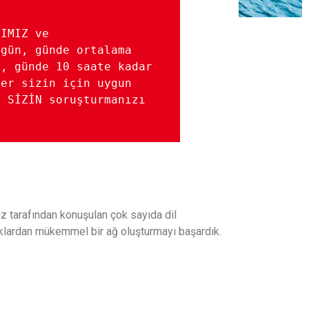
IMIZ ve 

gün, günde ortalama 
, günde 10 saate kadar 
er sizin için uygun 
 SİZİN soruşturmanızı 
ız tarafından konuşulan çok sayıda dil
taklardan mükemmel bir ağ oluşturmayı başardık.