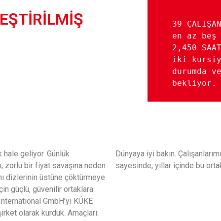
LEŞTİRİLMİŞ
39 ÇALIŞAN
en az beş 
2,450 SAAT
iki kursiy
durumda ve
bekliyor.
k hale geliyor. Günlük
Dünyaya iyi bakın. Çalışanlarım
ı, zorlu bir fiyat savaşına neden
sayesinde, yıllar içinde bu or
nı dizlerinin üstüne çöktürmeye
in güçlü, güvenilir ortaklara
 International GmbH’yi KÜKE
şirket olarak kurduk. Amaçları: