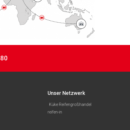
 80
Unser Netzwerk
Küke Reifengroßhandel
reifen-in