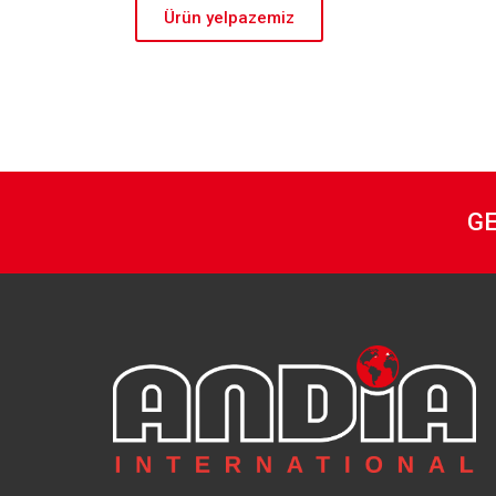
Ürün yelpazemiz
GE