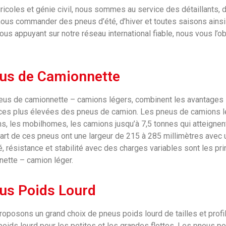
ricoles et génie civil, nous sommes au service des détaillants, 
us commander des pneus d’été, d’hiver et toutes saisons ains
us appuyant sur notre réseau international fiable, nous vous l’o
us de Camionnette
eus de camionnette – camions légers, combinent les avantages 
es plus élevées des pneus de camion. Les pneus de camions lége
s, les mobilhomes, les camions jusqu’à 7,5 tonnes qui atteigne
art de ces pneus ont une largeur de 215 à 285 millimètres avec 
té, résistance et stabilité avec des charges variables sont les p
ette – camion léger.
us Poids Lourd
oposons un grand choix de pneus poids lourd de tailles et pro
oids lourd pour les petites et les grandes flottes. Les pneus p