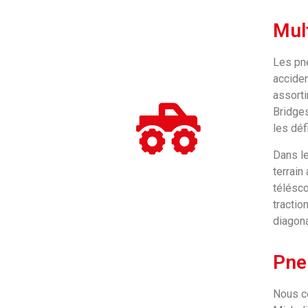
Mul
Les pne
acciden
assorti
Bridges
les déf
Dans le
terrain
télésco
tractio
diagona
Pne
Nous c