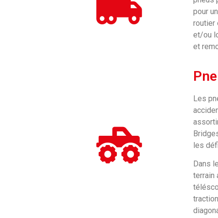
pour un
routier
et/ou l
et rem
Pne
Les pne
acciden
assorti
Bridges
les déf
Dans le
terrain
télésco
tractio
diagona