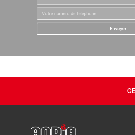
Envoyer
GE