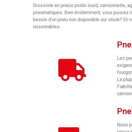
Grossiste en pneus poids lourd, camionnette, ag
pneumatiques. Bien évidemment, vous pouvez no
besoin d’un pneu non disponible sur stock? En no
raisonnables.
Pne
Les pn
exigenc
fourgon
La plup
Fiabili
camionn
Pne
Nous pr
pneus p