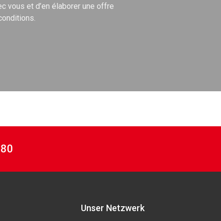
c vous et d’en élaborer une offre
conditions.
 80
Unser Netzwerk