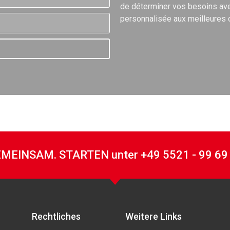
de déterminer vos besoins ave
personnalisée aux meilleures 
MEINSAM. STARTEN unter +49 5521 - 99 69
Rechtliches
Weitere Links