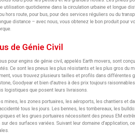
e utilisation quotidienne dans la circulation urbaine et longue d
 ou hors route, pour bus, pour des services réguliers ou du transp
ongue distance – avec nous, vous obtenez le bon produit pour vo
orque.
us de Génie Civil
us pour engins de génie civil, appelés Earth movers, sont conçus
tés. Ce sont les pneus les plus résistants et les plus gros du
ment, vous trouvez plusieurs tailles et profils dans différentes
tone, Goodyear et bien d’autres à des prix toujours raisonnable
is logistiques que posent leurs livraisons.
s mines, les zones portuaires, les aéroports, les chantiers et d
 accidenté tous les jours. Les bennes, les tombereaux, les bulldo
piques et les grues portuaires nécessitent des pneus EM extrêm
n sur des surfaces variées. Suivant leur domaine d’application, 
les.