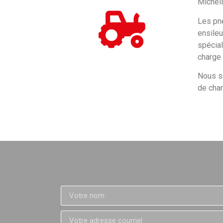
Micheli
Les pne
ensileu
spécial
charge 
Nous s
de chan